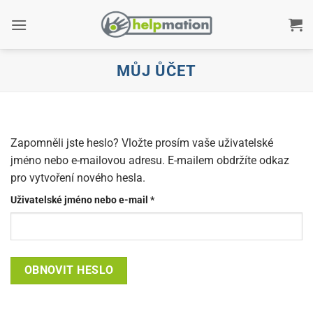
Přeskočit
na
obsah
MŮJ ŮČET
Zapomněli jste heslo? Vložte prosím vaše uživatelské
jméno nebo e-mailovou adresu. E-mailem obdržíte odkaz
pro vytvoření nového hesla.
Povinné
Uživatelské jméno nebo e-mail
*
OBNOVIT HESLO