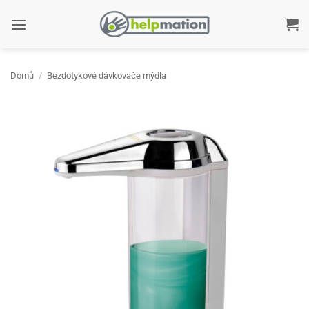
Přeskočit
na
obsah
Domů
/
Bezdotykové dávkovače mýdla