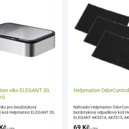
ion víko ELEGANT 30,
Helpmation OdorControl f
trů
víko pro bezdotykový
Náhradní Helpmation OdorContro
 koš Helpmation ELEGANT 30,
bezdotykový odpadkový koš H
.
ELEGANT AK5514, AK5515, A
Kč
69
Kč
s DPH
s DPH