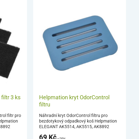
iltr 3 ks
Helpmation kryt OdorControl
filtru
l filtr pro
Náhradní kryt OdorControl filtru pro
elpmation
bezdotykový odpadkový koš Helpmation
K8892
ELEGANT AK5514, AK5515, AK8892
69
Kč
s DPH