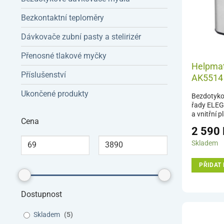
Bezkontaktní teploměry
Dávkovače zubní pasty a stelirizér
Přenosné tlakové myčky
Helpmat
Příslušenství
AK5514
Ukončené produkty
Bezdotyko
řady ELEG
a vnitřní 
Cena
hygienické
2 590
přiložení 
senzor koš
Skladem
tiše otevř
samo zavř
PŘIDAT 
vyznačují 
úsporným
a tichým s
Dostupnost
víka.
Skladem
(
5
)