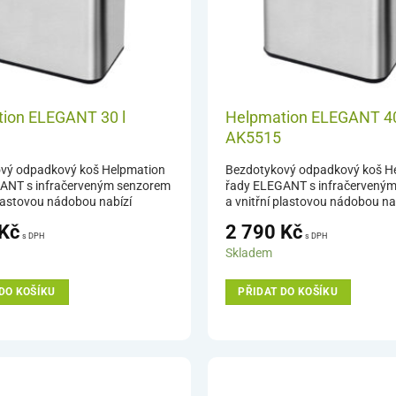
ion ELEGANT 30 l
Helpmation ELEGANT 40
AK5515
vý odpadkový koš Helpmation
Bezdotykový odpadkový koš H
ANT s infračerveným senzorem
řady ELEGANT s infračervený
plastovou nádobou nabízí
a vnitřní plastovou nádobou na
 nakládání s odpadem. Při
hygienické nakládání s odpadem
Kč
2 790
Kč
ruky 25 cm nad infračervený
přiložení ruky 25 cm nad infrač
s DPH
s DPH
e se víko automaticky a velice
senzor koše se víko automaticky
Skladem
e. Po vhození odpadu se víko
tiše otevře. Po vhození odpadu 
e. Koše Helpmation se
samo zavře. Koše Helpmation 
DO KOŠÍKU
PŘIDAT DO KOŠÍKU
kvalitním zpracováním,
vyznačují kvalitním zpracování
 provozem, moderním designem
úsporným provozem, moderní
ystémem otevírání a zavírání
a tichým systémem otevírání a 
víka.