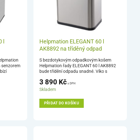
 l
Helpmation ELEGANT 60 l
AK8892 na tříděný odpad
elpmation
S bezdotykovým odpadkovým košem
m senzorem
Helpmation řady ELEGANT 60 l AK8892
bízí
bude třídění odpadu snadné. Víko s
. Při
infračerveným senzorem nabízí hygienické
3 890
Kč
ervený
nakládání s odpadem. Bezdotykový
s DPH
 a velice
odpadkový koš Helpmation ELEGANT na
Skladem
se víko
tříděný odpad pojme celkem 60 litrů
se
odpadu. Koš obsahuje dvě nádoby a
PŘIDAT DO KOŠÍKU
m,
integrovaný OdorControl pachový filtr.
m designem
Koše Helpmation se vyznačují kvalitním
zavírání
zpracováním, úsporným provozem,
moderním designem a tichým systémem
otevírání a zavírání víka.