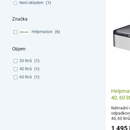
Není skladem
(
1
)
Značka
Helpmation
(
6
)
Objem
30 litrů
(
1
)
40 litrů
(
1
)
60 litrů
(
1
)
Helpmat
40, 60 li
Náhradní 
odpadkový
40, 60 litrů
1 495