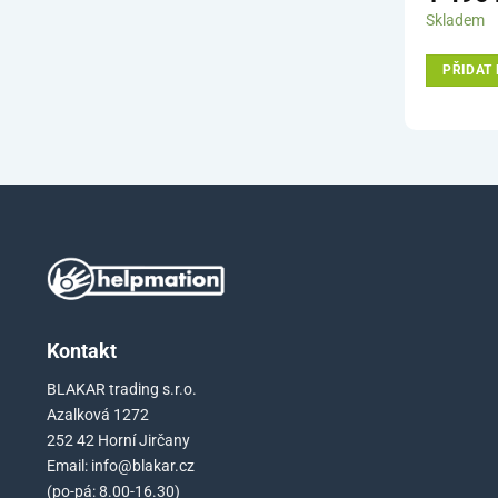
Skladem
PŘIDAT 
Kontakt
BLAKAR trading s.r.o.
Azalková 1272
252 42 Horní Jirčany
Email: info@blakar.cz
(po-pá: 8.00-16.30)