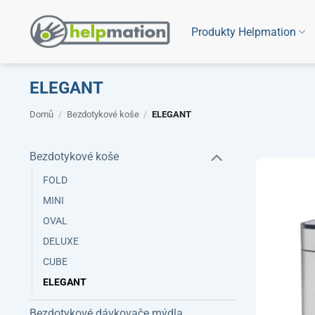
Přeskočit
na
Produkty Helpmation
obsah
ELEGANT
Domů
/
Bezdotykové koše
/
ELEGANT
Bezdotykové koše
FOLD
MINI
OVAL
DELUXE
CUBE
ELEGANT
Bezdotykové dávkovače mýdla