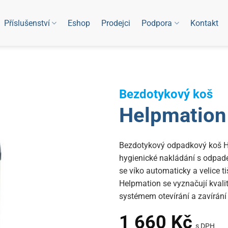
Příslušenství
Eshop
Prodejci
Podpora
Kontakt
Bezdotykový koš
Helpmation 
Bezdotykový odpadkový koš He
hygienické nakládání s odpade
se víko automaticky a velice 
Helpmation se vyznačují kval
systémem otevírání a zavírání 
1 660
Kč
s DPH