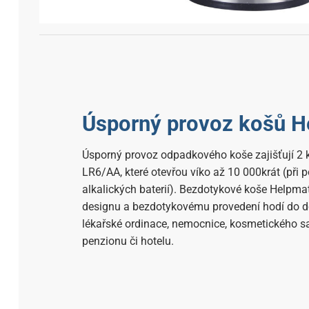
Úsporný provoz košů H
Úsporný provoz odpadkového koše zajišťují 2 k
LR6/AA, které otevřou víko až 10 000krát (při po
alkalických baterií). Bezdotykové koše Helpm
designu a bezdotykovému provedení hodí do d
lékařské ordinace, nemocnice, kosmetického sa
penzionu či hotelu.