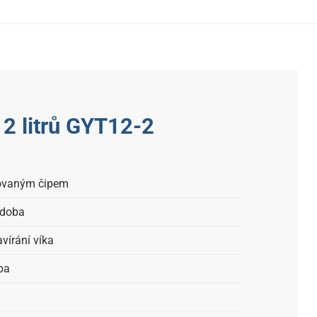
2 litrů GYT12-2
tovaným čipem
ádoba
avírání víka
ba