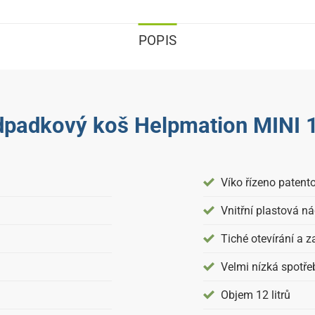
POPIS
padkový koš Helpmation MINI 1
Víko řízeno paten
Vnitřní plastová n
Tiché otevírání a z
Velmi nízká spotře
Objem 12 litrů