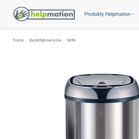
Přeskočit
na
Produkty Helpmation
obsah
Domů
/
Bezdotykové koše
/
MINI