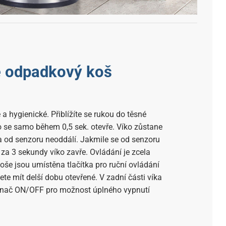
e odpadkový koš
a hygienické. Přiblížíte se rukou do těsné
ko se samo během 0,5 sek. otevře. Víko zůstane
a od senzoru neoddálí. Jakmile se od senzoru
e za 3 sekundy víko zavře. Ovládání je zcela
oše jsou umístěna tlačítka pro ruční ovládání
jete mít delší dobu otevřené. V zadní části víka
pínač ON/OFF pro možnost úplného vypnutí