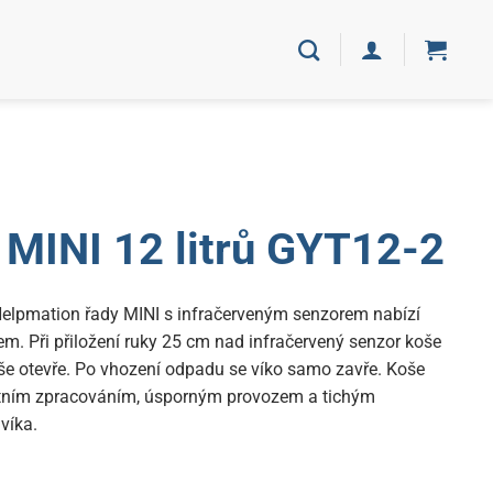
MINI 12 litrů GYT12-2
lpmation řady MINI s infračerveným senzorem nabízí
m. Při přiložení ruky 25 cm nad infračervený senzor koše
tiše otevře. Po vhození odpadu se víko samo zavře. Koše
itním zpracováním, úsporným provozem a tichým
víka.