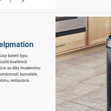
elpmation
usy baterií typu
užití kvalitních
ation se díky modernímu
omácnosti, kanceláře,
lonu, restaurace,