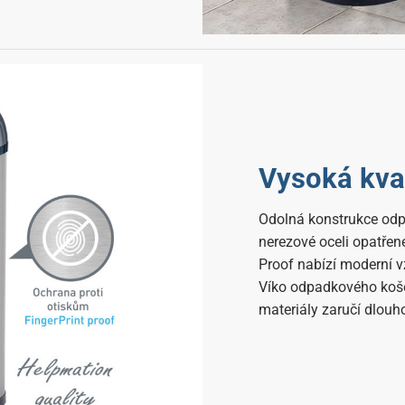
Vysoká kva
Odolná konstrukce odp
nerezové oceli opatřen
Proof nabízí moderní vz
Víko odpadkového koše 
materiály zaručí dlouh