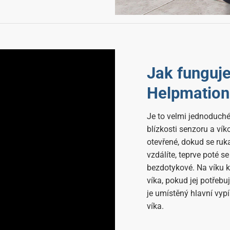
Jak funguj
Helpmation
Je to velmi jednoduché 
blízkosti senzoru a ví
otevřené, dokud se ruk
vzdálíte, teprve poté s
bezdotykové. Na víku k
víka, pokud jej potřebu
je umístěný hlavní vy
víka.