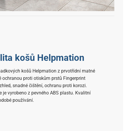
lita košů Helpmation
adkových košů Helpmation z prvotřídní matné
é ochranou proti otiskům prstů Fingerprint
hled, snadné čištění, ochranu proti korozi.
je vyrobeno z pevného ABS plastu. Kvalitní
odobé používání.