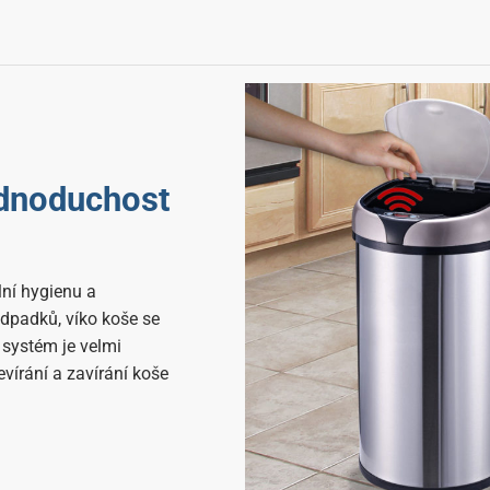
ednoduchost
ní hygienu a
dpadků, víko koše se
 systém je velmi
evírání a zavírání koše