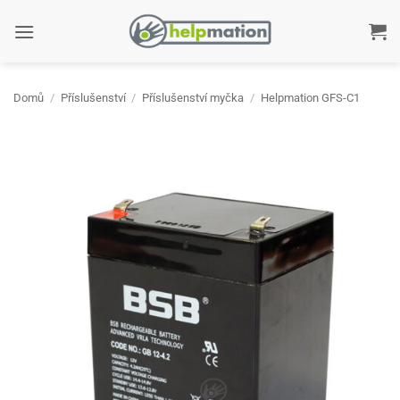
Přeskočit
na
obsah
Domů
/
Příslušenství
/
Příslušenství myčka
/
Helpmation GFS-C1