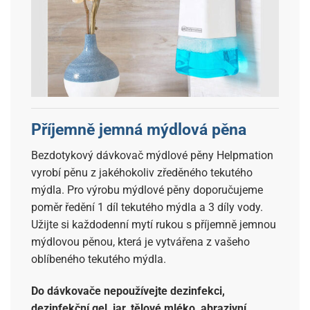
Příjemně jemná mýdlová pěna
Bezdotykový dávkovač mýdlové pěny Helpmation
vyrobí pěnu z jakéhokoliv zředěného tekutého
mýdla. Pro výrobu mýdlové pěny doporučujeme
poměr ředění 1 díl tekutého mýdla a 3 díly vody.
Užijte si každodenní mytí rukou s příjemně jemnou
mýdlovou pěnou, která je vytvářena z vašeho
oblíbeného tekutého mýdla.
Do dávkovače nepoužívejte dezinfekci,
dezinfekční gel, jar, tělové mléko, abrazivní