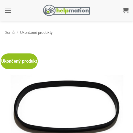
Přeskočit
na
obsah
Domů
/
Ukončené produkty
Ukončený produkt